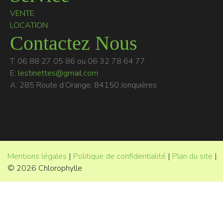
VENTE
LOCATION
Contactez Nous
T: 06 88 27 05 86 ou 06 32 78 64 77
E:
lestinettes@gmail.com
A: 285 Route d’Orange, 84150 Jonquières
Mentions légales
|
Politique de confidentialité
|
Plan du site
|
© 2026 Chlorophylle