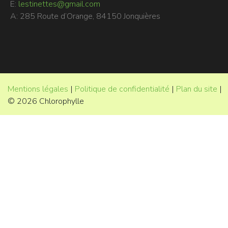
E:
lestinettes@gmail.com
A: 285 Route d’Orange, 84150 Jonquières
Mentions légales
|
Politique de confidentialité
|
Plan du site
|
© 2026 Chlorophylle