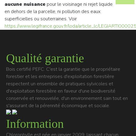
aucune nuisance
pour le voisinage ni rejet liquide
en dehors de la parcelle, ni pollution des eaux
superficielles ou souterraines. Voir
https://www.legifrance.gouv.fr/loda/article_lc/LEGIARTI000
Qualité garantie
Bois certifié PEFC. C'est la garantie que le propriétaire
forestier et les entreprises d'exploitation forestière
respectent un ensemble de pratiques sylvicoles et
d'exploitation forestière en faveur d'une biodiversité
conservée et renouvelée, d'un environnement sain tout en
s'assurant de la pérennité économique et sociale.
Information
Chlorophylle est née en janvier 2009, laissant chacun