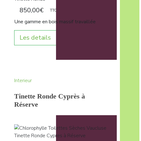
850,00
€
TTC
Une gamme en bois massif travaillée
Les details
Interieur
Tinette Ronde Cyprès à
Réserve