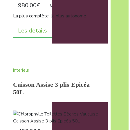
980,00
€
TTC
La plus complète, la plus autonome
Les details
Interieur
Caisson Assise 3 plis Epicéa
50L