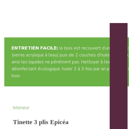
ENTRETIEN FACILE:
le bois est recouvert d’un bouche 
(vernis acrylique à l’eau) puis de 2 couches d’huile dure natu
ainsi les liquides ne pénètrent pas. Nettoyer à l’eau et
désinfectant écologique, huiler 2 à 3 fois par an pour nourrir
6 résultats affichés
bois.
Interieur
Tinette 3 plis Epicéa