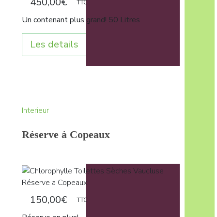
450,00
€
TTC
Un contenant plus grand! 50 Litres
Les details
Interieur
Réserve à Copeaux
150,00
€
TTC