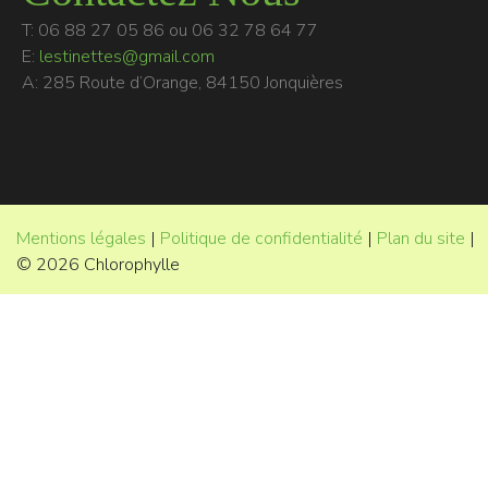
T: 06 88 27 05 86 ou 06 32 78 64 77
E:
lestinettes@gmail.com
A: 285 Route d’Orange, 84150 Jonquières
Mentions légales
|
Politique de confidentialité
|
Plan du site
|
© 2026 Chlorophylle