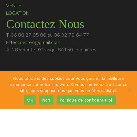
VENTE
LOCATION
Contactez Nous
T: 06 88 27 05 86 ou 06 32 78 64 77
E:
lestinettes@gmail.com
A: 285 Route d’Orange, 84150 Jonquières
Nous utilisons des cookies pour vous garantir la meilleure
expérience sur notre site web. Si vous continuez à utiliser ce
site, nous supposerons que vous en êtes satisfait.
Mentions légales
|
Politique de confidentialité
|
Plan du site
|
OK
Non
Politique de confidentialité
© 2026 Chlorophylle