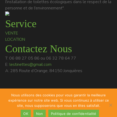
l'installation de toilettes écologiques dans le respect de la
personne et de l'environnement".
Service
VENTE
LOCATION
Contactez Nous
T: 06 88 27 05 86 ou 06 32 78 64 77
E:
lestinettes@gmail.com
A: 285 Route d’Orange, 84150 Jonquières
Nous utilisons des cookies pour vous garantir la meilleure
expérience sur notre site web. Si vous continuez à utiliser ce
site, nous supposerons que vous en êtes satisfait.
Mentions légales
|
Politique de confidentialité
|
Plan du site
|
OK
Non
Politique de confidentialité
© 2026 Chlorophylle