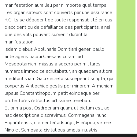
manifestation aura lieu par n’importe quel temps.
Les organisateurs sont couverts par une assurance
R.C. Ils se dégagent de toute responsabilité en cas
d’accident ou de défaillance des participants, ainsi
que des vols pouvant survenir durant la
manifestation.
Isdem diebus Apollinaris Domitiani gener, paulo
ante agens palatii Caesaris curam, ad
Mesopotamiam missus a socero per militares
numeros immodice scrutabatur, an quaedam altiora
meditantis iam Galli secreta susceperint scripta, qui
conpertis Antiochiae gestis per minorem Armeniam
lapsus Constantinopolim petit exindeque per
protectores retractus artissime tenebatur.
Et prima post Osdroenam quam, ut dictum est, ab
hac descriptione discrevimus, Commagena, nunc
Euphratensis, clementer adsurgit, Hierapoli, vetere
Nino et Samosata civitatibus amplis inlustris.